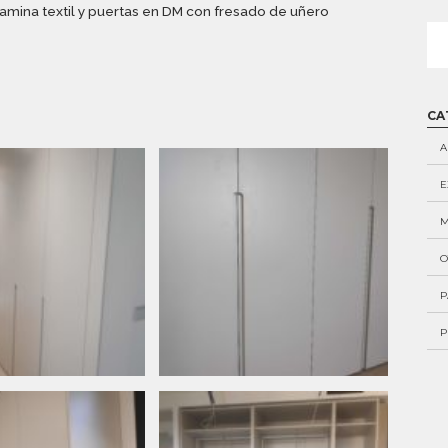
mina textil y puertas en DM con fresado de uñero
Alt
CA
A
E
M
O
P
P