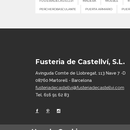
FUSTERIADECASTELLVI
MADERA
MUEBLE
M
PERCHEROBASCULANTE
PUERTA ARMARIO
PUER
Fusteria de Castellví, S.L.
Avinguda Comte de Llobregat, 113 Nave 7 -D
08760 Martorell - Barcelona
fusteriadecastellvi@fusteriadecastellvi.com
Tel. 616 91 62 83