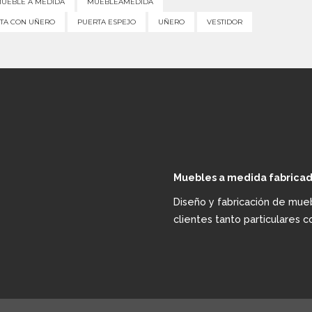
UEBLE A MEDIDA
MUEBLEAMEDIDA
TA CON UÑERO
PUERTA ESPEJO
UÑERO
VESTIDOR
Muebles a medida fabricad
Diseño y fabricación de mu
clientes tanto particulares 