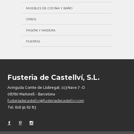
MUEBLES DE COCINA Y BAÑO
OTROS
PASIÓN Y MADERA
PUERTAS
Fusteria de Castellví, S.L.
Avinguda Comte de Llobregat, 113 Nave 7 -D
08760 Martorell - Barcelona
fusteriadecastellvi@fusteriadecastellvi.com
Tel. 616 91 62 83