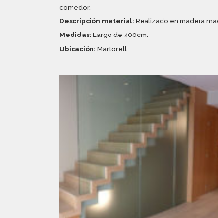
comedor.
Descripción material:
Realizado en madera maci
Medidas:
Largo de 400cm.
Ubicación:
Martorell