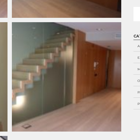
Alt
CA
A
E
M
O
P
P