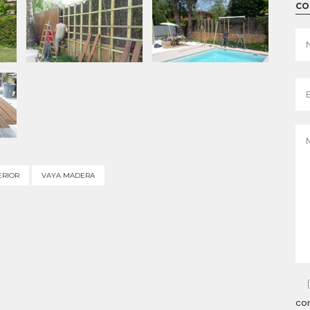
CO
ERIOR
VAYA MADERA
con